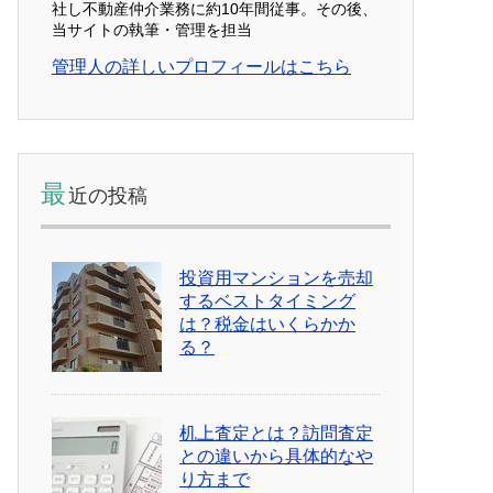
社し不動産仲介業務に約10年間従事。その後、
当サイトの執筆・管理を担当
管理人の詳しいプロフィールはこちら
最
近の投稿
投資用マンションを売却
するベストタイミング
は？税金はいくらかか
る？
机上査定とは？訪問査定
との違いから具体的なや
り方まで