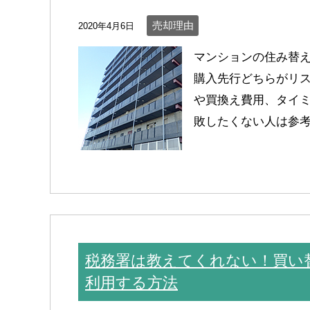
売却理由
2020年4月6日
マンションの住み替
購入先行どちらがリ
や買換え費用、タイ
敗したくない人は参
税務署は教えてくれない！買い
利用する方法