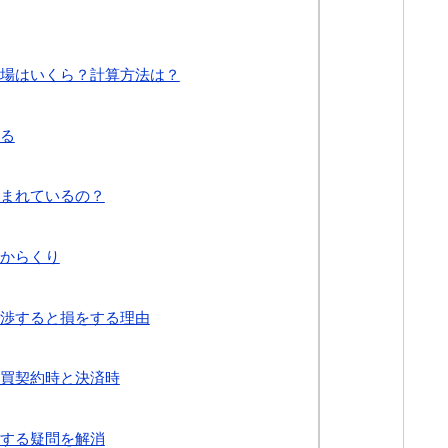
場はいくら？計算方法は？
る
まれているの？
からくり
渉すると損をする理由
買契約時と決済時
する疑問を解消