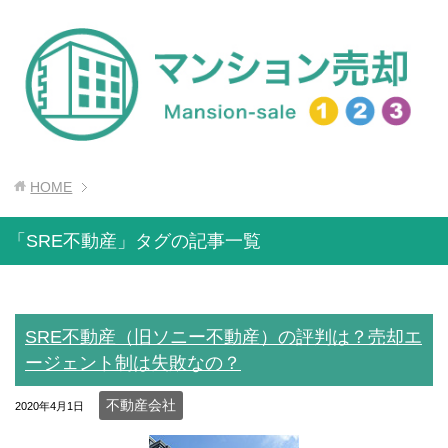
HOME
「SRE不動産」タグの記事一覧
SRE不動産（旧ソニー不動産）の評判は？売却エ
ージェント制は失敗なの？
不動産会社
2020年4月1日