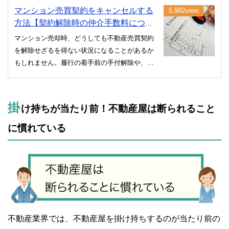
マンション売買契約をキャンセルする
5,982view
方法【契約解除時の仲介手数料につい
て】
マンション売却時、どうしても不動産売買契約
を解除せざるを得ない状況になることがあるか
もしれません。履行の着手前の手付解除や、違
約金の額の相場、不動産契約解除による仲介手
数料の取り扱いについて紹介していますので参
考にしてください。
掛
け持ちが当たり前！不動産屋は断られること
に慣れている
不動産業界では、不動産屋を掛け持ちするのが当たり前の